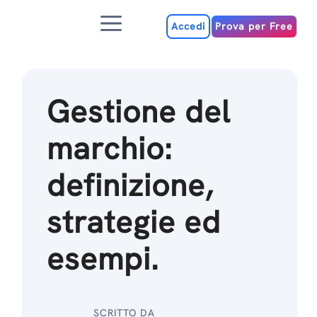
Salta
Menu
al
Accedi
Prova per Free
contenuto
Gestione del
marchio:
definizione,
strategie ed
esempi.
SCRITTO DA