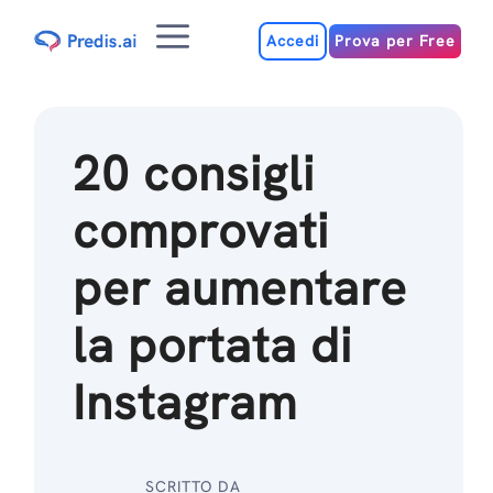
Salta
Menu
al
Accedi
Prova per Free
contenuto
20 consigli
comprovati
per aumentare
la portata di
Instagram
SCRITTO DA