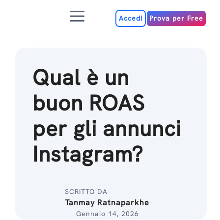
Salta
Menu
al
Accedi
Prova per Free
contenuto
Qual è un
buon ROAS
per gli annunci
Instagram?
SCRITTO DA
Tanmay Ratnaparkhe
Gennaio 14, 2026