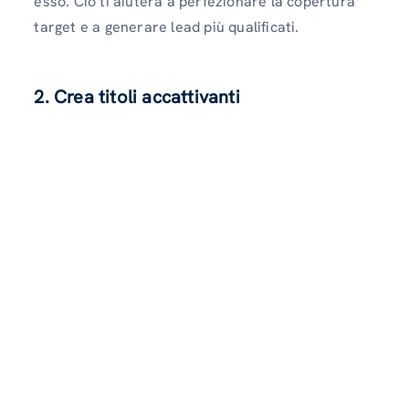
esso. Ciò ti aiuterà a perfezionare la copertura
target e a generare lead più qualificati.
2. Crea titoli accattivanti