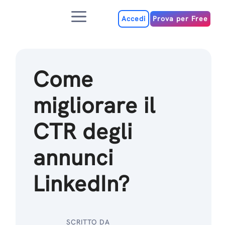
Salta
Menu
al
Accedi
Prova per Free
contenuto
Come
migliorare il
CTR degli
annunci
LinkedIn?
SCRITTO DA