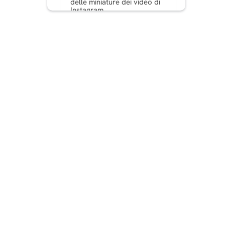
delle miniature dei video di
Instagram
Wrapping It Up