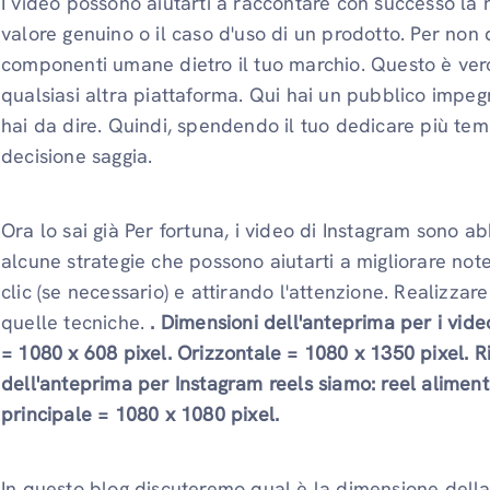
I video possono aiutarti a raccontare con successo la 
valore genuino o il caso d'uso di un prodotto. Per non
componenti umane dietro il tuo marchio. Questo è ver
qualsiasi altra piattaforma. Qui hai un pubblico impeg
hai da dire. Quindi, spendendo il tuo
dedicare più tem
decisione saggia.
Ora lo sai già
Per fortuna, i video di Instagram sono ab
alcune strategie che possono aiutarti a migliorare no
clic (se necessario) e attirando l'attenzione. Realizzar
quelle tecniche.
.
Dimensioni dell'anteprima
per i vide
= 1080 x 608 pixel. Orizzontale = 1080 x 1350 pixel. R
dell'anteprima
per Instagram reels siamo: reel alimen
principale = 1080 x 1080 pixel.
In questo blog discuteremo qual è la dimensione della 