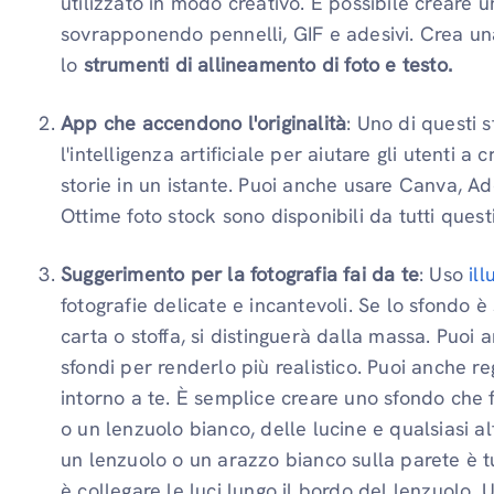
utilizzato in modo creativo. È possibile creare
sovrapponendo pennelli, GIF e adesivi. Crea un
lo
strumenti di allineamento di foto e testo.
App che accendono l'originalità
: Uno di questi 
l'intelligenza artificiale per aiutare gli utenti 
storie in un istante. Puoi anche usare Canva, Ad
Ottime foto stock sono disponibili da tutti quest
Suggerimento per la fotografia fai da te
: Uso
il
fotografie delicate e incantevoli. Se lo sfondo è
carta o stoffa, si distinguerà dalla massa. Puoi a
sfondi per renderlo più realistico. Puoi anche re
intorno a te. È semplice creare uno sfondo che 
o un lenzuolo bianco, delle lucine e qualsiasi al
un lenzuolo o un arazzo bianco sulla parete è tu
è collegare le luci lungo il bordo del lenzuolo.