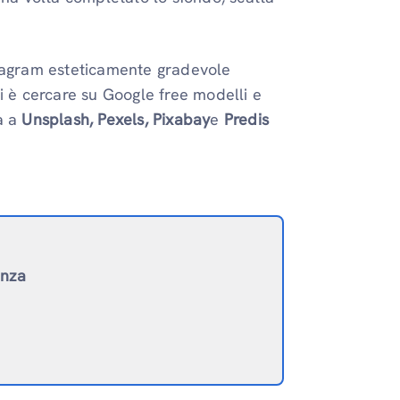
nstagram esteticamente gradevole
rli è cercare su Google free modelli e
ta a
Unsplash, Pexels, Pixabay
e
Predis
enza