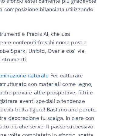
 uno sfondo esteticamente più gradevole
a composizione bilanciata utilizzando
strumenti è Predis AI, che usa
a creare contenuti freschi come post e
obe Spark, Unfold, Over e così via.
i strumenti.
luminazione naturale
Per catturare
 strutturato con materiali come legno,
nche provare altre prospettive, filtri e
gistrare eventi speciali o tendenze
faccia bella figura! Bastano una parete
tra decorazione tu scelga. Iniziare con
tto ciò che serve. Il passo successivo
 Una volta completato lo sfondo, scatta