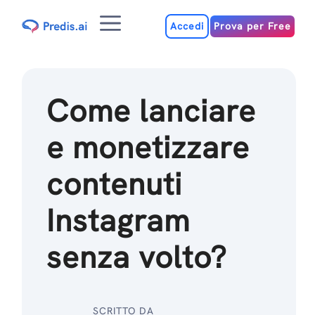
Salta
Menu
al
Accedi
Prova per Free
contenuto
Come lanciare
e monetizzare
contenuti
Instagram
senza volto?
SCRITTO DA