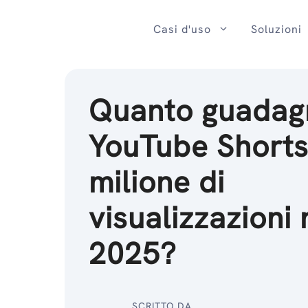
Salta
al
Casi d'uso
Soluzioni
contenuto
Quanto guadag
YouTube Shorts
milione di
visualizzazioni 
2025?
SCRITTO DA