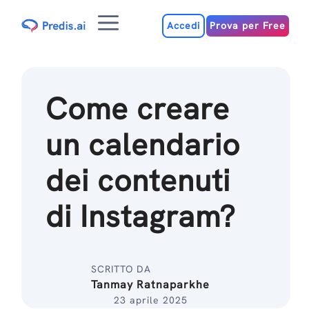
Salta
Menu
al
Accedi
Prova per Free
contenuto
Come creare
un calendario
dei contenuti
di Instagram?
SCRITTO DA
Tanmay Ratnaparkhe
23 aprile 2025