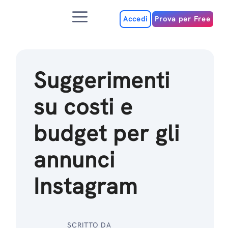
Salta
Menu
al
Accedi
Prova per Free
contenuto
Suggerimenti
su costi e
budget per gli
annunci
Instagram
SCRITTO DA