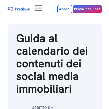
Salta
Menu
al
Accedi
Prova per Free
contenuto
Guida al
calendario dei
contenuti dei
social media
immobiliari
SCRITTO DA