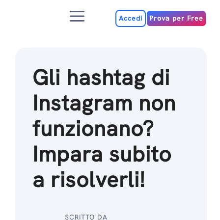
Salta
Menu
al
Accedi
Prova per Free
contenuto
Gli hashtag di
Instagram non
funzionano?
Impara subito
a risolverli!
SCRITTO DA