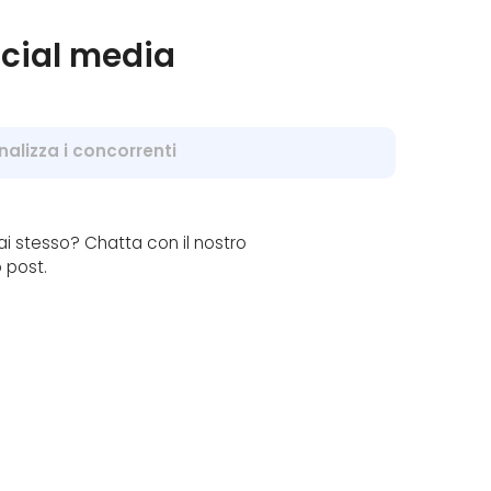
ocial media
nalizza i concorrenti
ai stesso? Chatta con il nostro
 post.