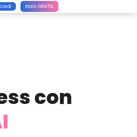
ccedi
Inizia GRATIS
ness con
I