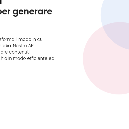
I
per generare
sforma il modo in cui
media. Nostro API
eare contenuti
chio in modo efficiente ed