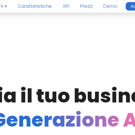
ni
Caratteristiche
API
Prezzi
Demo
A
a il tuo busi
Generazione A