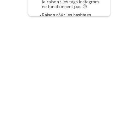
la raison : les tags Instagram
ne fonctionnent pas 🤨
Raison n°4 : les hashtags
Instagram ne fonctionnent
pas parce que vous n'en
utilisez pas suffisamment
Raison n°5 : Vous n’êtes pas
en mesure de produire du
contenu nouveau 🧠
Raison n°6 : Le Shadow
Banning pourrait-il être à
l'origine du
dysfonctionnement des
hashtags Instagram ? 👻
Raison n°7 : les hashtags
que vous utilisez sont tout
simplement trop compétitifs
🚨
Raison n° 8 : Vous abusez
des hashtags ? Voici
pourquoi les hashtags
Instagram ne fonctionnent
pas 🤯
Raison n°9 : les mises à jour