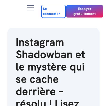
Passer
Menu
au
Se
Essayer
connecter
gratuitement
contenu
Instagram
Shadowban et
le mystère qui
se cache
derrière –
résolu ! Lisez