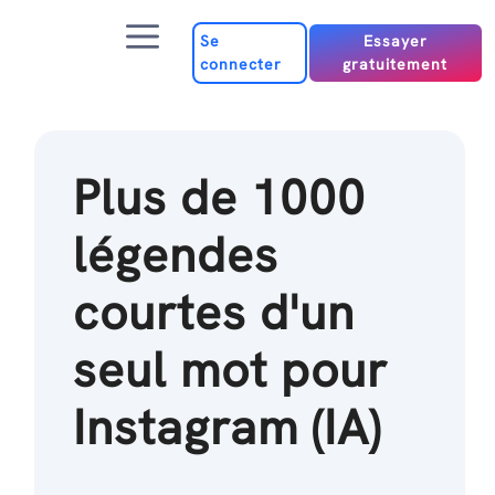
Passer
Menu
au
Se
Essayer
connecter
gratuitement
contenu
Plus de 1000
légendes
courtes d'un
seul mot pour
Instagram (IA)