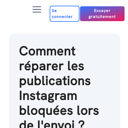
Passer
Menu
au
Se
Essayer
connecter
gratuitement
contenu
Comment
réparer les
publications
Instagram
bloquées lors
de l'envoi ?