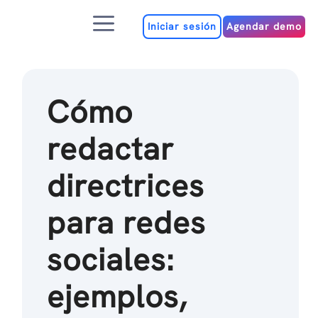
Ir
Menú
al
Iniciar sesión
Agendar demo
contenido
Cómo
redactar
directrices
para redes
sociales:
ejemplos,