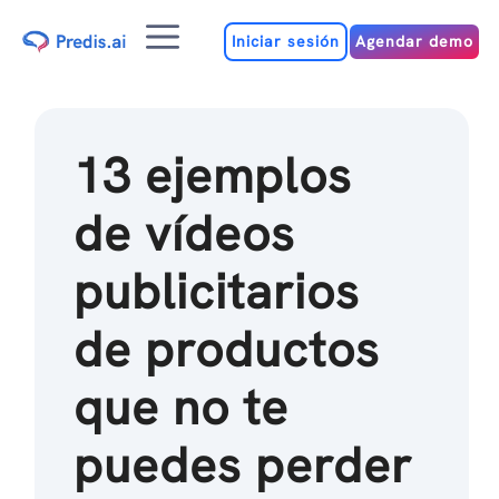
Ir
Menú
al
Iniciar sesión
Agendar demo
contenido
13 ejemplos
de vídeos
publicitarios
de productos
que no te
puedes perder