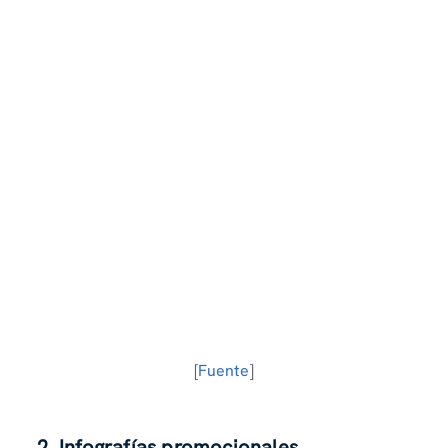
[
Fuente
]
2. Infografías promocionales