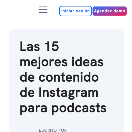
Ir
Menú
al
Iniciar sesión
Agendar demo
contenido
Las 15
mejores ideas
de contenido
de Instagram
para podcasts
ESCRITO POR