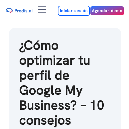
Ir
Menú
al
Iniciar sesión
Agendar demo
contenido
¿Cómo
optimizar tu
perfil de
Google My
Business? – 10
consejos