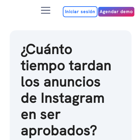
Ir
Menú
al
Iniciar sesión
Agendar demo
contenido
¿Cuánto
tiempo tardan
los anuncios
de Instagram
en ser
aprobados?