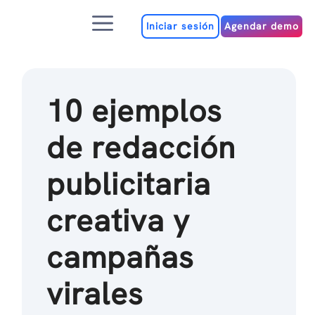
Ir
Menú
al
Iniciar sesión
Agendar demo
contenido
10 ejemplos
de redacción
publicitaria
creativa y
campañas
virales