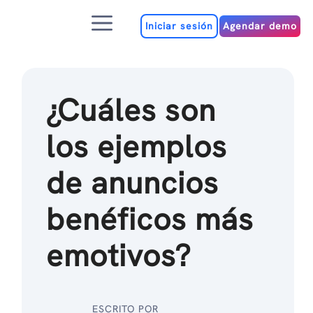
Ir
Menú
al
Iniciar sesión
Agendar demo
contenido
¿Cuáles son
los ejemplos
de anuncios
benéficos más
emotivos?
ESCRITO POR