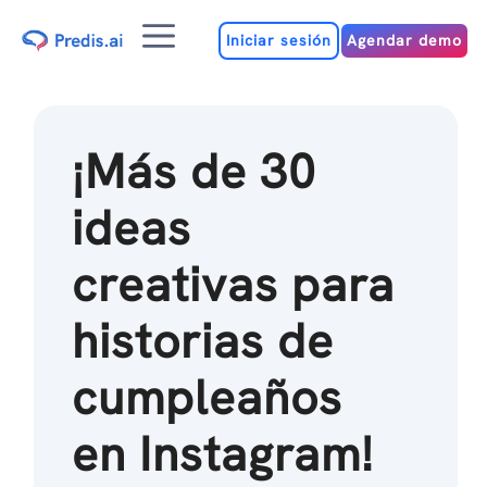
Ir
Menú
al
Iniciar sesión
Agendar demo
contenido
¡Más de 30
ideas
creativas para
historias de
cumpleaños
en Instagram!