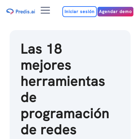
Ir
Menú
al
Iniciar sesión
Agendar demo
contenido
Las 18
mejores
herramientas
de
programación
de redes