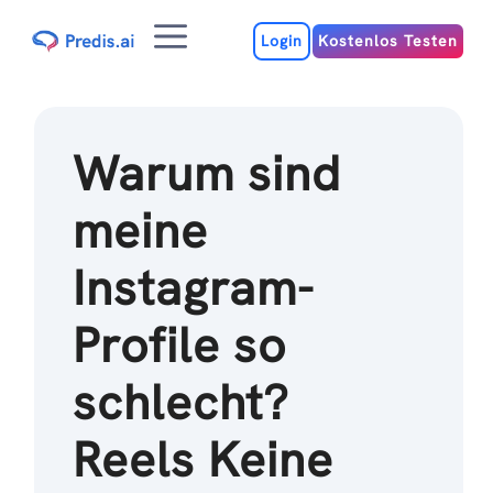
Zum
Menu
Inhalt
Login
Kostenlos Testen
Warum sind
meine
Instagram-
Profile so
schlecht?
Reels Keine