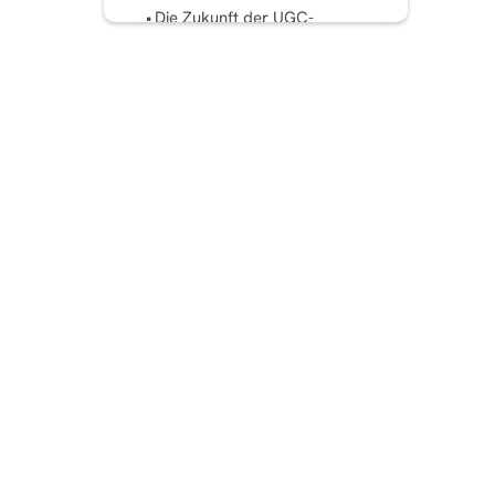
Die Zukunft der UGC-
Werbung: Trends, die man
im Auge behalten sollte
Fazit
Häufig gestellte Fragen