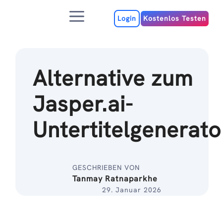
Zum
Menu
Inhalt
Login
Kostenlos Testen
Alternative zum
Jasper.ai-
Untertitelgenerato
GESCHRIEBEN VON
Tanmay Ratnaparkhe
29. Januar 2026