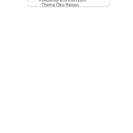
Bildunterschriften zum
Thema Öko-Reisen
Bildunterschriften für
Bucket List-Reisen
Bildunterschriften für
Kultur- und Kulturreisen
Lustige und geistreiche
Reiseunterschriften
Kurze Reiseunterschriften
Gute Bildunterschriften für
Instagram-Reisebeiträge
Wie schreibt man eine
perfekte Bildunterschrift?
FAQ: