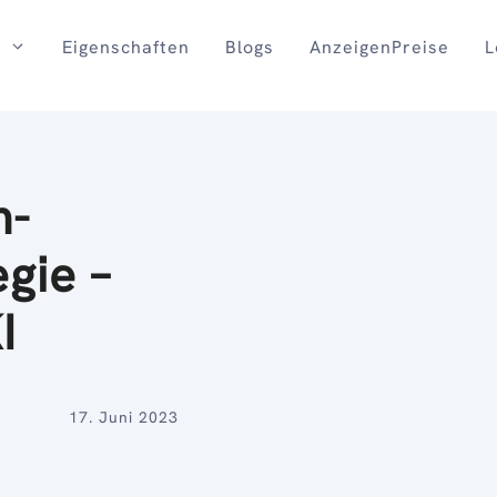
Eigenschaften
Blogs
AnzeigenPreise
L
m-
gie –
I
17. Juni 2023