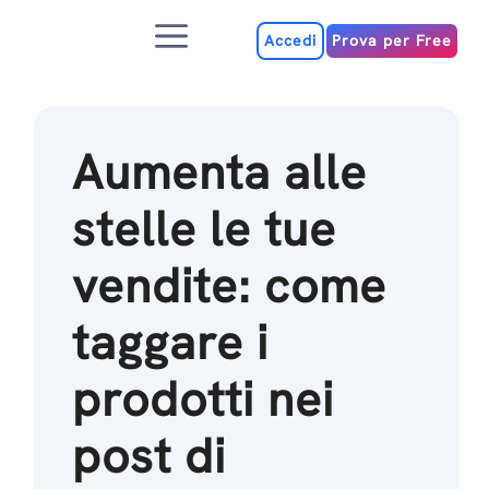
Salta
Menu
al
Accedi
Prova per Free
contenuto
Aumenta alle
stelle le tue
vendite: come
taggare i
prodotti nei
post di