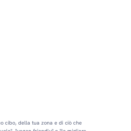
uo cibo, della tua zona e di ciò che
avola", "vegan-friendly" o "la migliore