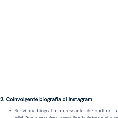
2. Coinvolgente biografia di Instagram
Scrivi una biografia interessante che parli del t
offri. Puoi usare frasi come "dalla fattoria alla t