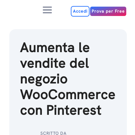
Salta
Menu
al
Accedi
Prova per Free
contenuto
Aumenta le
vendite del
negozio
WooCommerce
con Pinterest
SCRITTO DA