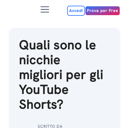
Salta
Menu
al
Accedi
Prova per Free
contenuto
Quali sono le
nicchie
migliori per gli
YouTube
Shorts?
SCRITTO DA