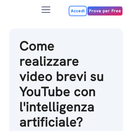
Salta
Menu
al
Accedi
Prova per Free
contenuto
Come
realizzare
video brevi su
YouTube con
l'intelligenza
artificiale?