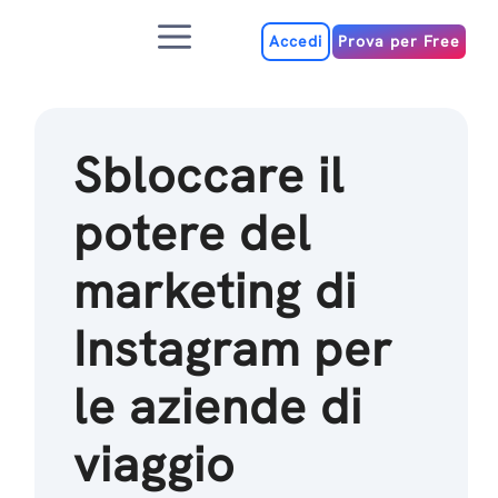
Salta
Menu
al
Accedi
Prova per Free
contenuto
Sbloccare il
potere del
marketing di
Instagram per
le aziende di
viaggio