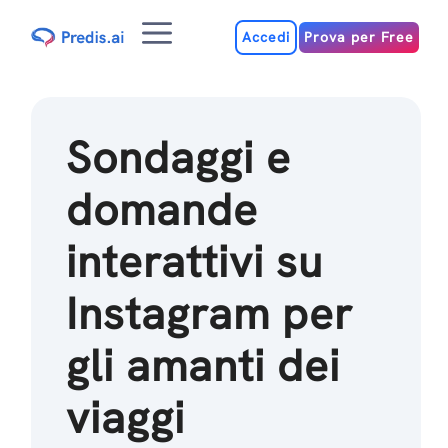
Salta
Menu
al
Accedi
Prova per Free
contenuto
Sondaggi e
domande
interattivi su
Instagram per
gli amanti dei
viaggi