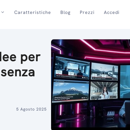
Caratteristiche
Blog
Prezzi
Accedi
idee per
 senza
5 Agosto 2025