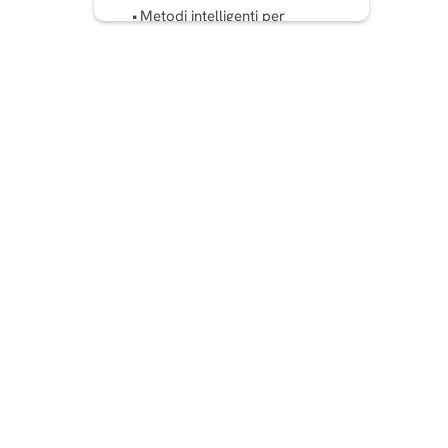
Metodi intelligenti per
escludere il pubblico dalle
inserzioni di Instagram
Errori comuni da evitare
quando si escludono
segmenti di pubblico nelle
inserzioni di Instagram
Monitorare l'impatto
dell'esclusione del pubblico
Conclusione