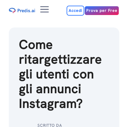
Salta
Menu
al
Accedi
Prova per Free
contenuto
Come
ritargettizzare
gli utenti con
gli annunci
Instagram?
SCRITTO DA