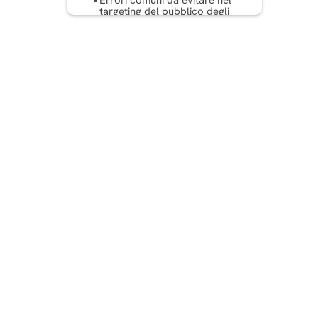
Errori comuni da evitare nel
targeting del pubblico degli
annunci Instagram
Conclusione
DOMANDE FREQUENTI