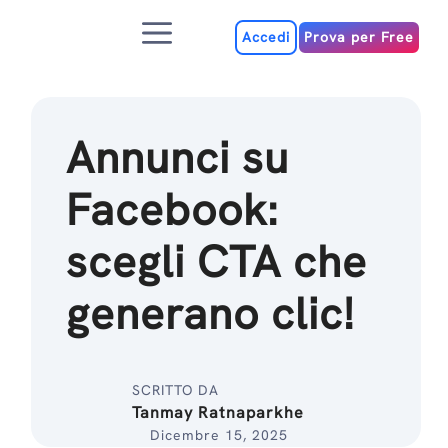
Salta
Menu
al
Accedi
Prova per Free
contenuto
Annunci su
Facebook:
scegli CTA che
generano clic!
SCRITTO DA
Tanmay Ratnaparkhe
Dicembre 15, 2025