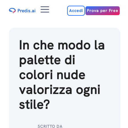
Salta
Menu
al
Accedi
Prova per Free
contenuto
In che modo la
palette di
colori nude
valorizza ogni
stile?
SCRITTO DA