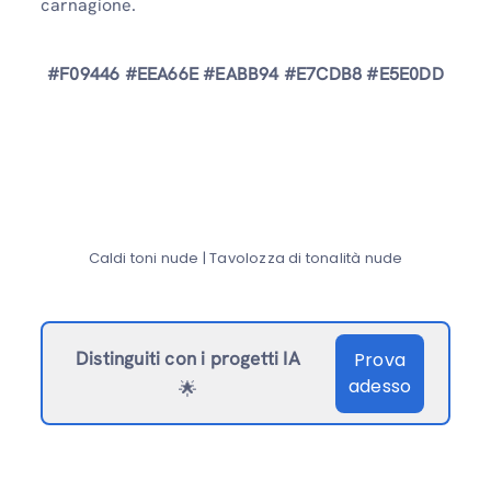
carnagione.
#F09446 #EEA66E #EABB94 #E7CDB8 #E5E0DD
Caldi toni nude | Tavolozza di tonalità nude
Distinguiti con i progetti IA
Prova
adesso
🌟