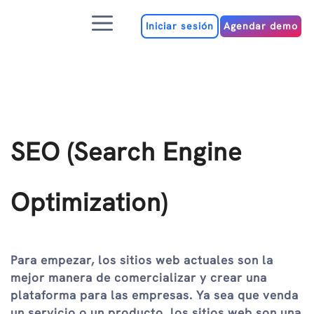
Ir
Menú
al
Iniciar sesión
Agendar demo
contenido
SEO (Search Engine
Optimization)
Para empezar, los sitios web actuales son la
mejor manera de comercializar y crear una
plataforma para las empresas. Ya sea que venda
un servicio o un producto, los sitios web son una