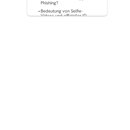
Phishing?
Bedeutung von Selfie-
Videos und offizieller ID-
Verifizierung
Was passiert, wenn Ihr
Konto gehackt oder
gelöscht wurde?
Wrapping It Up