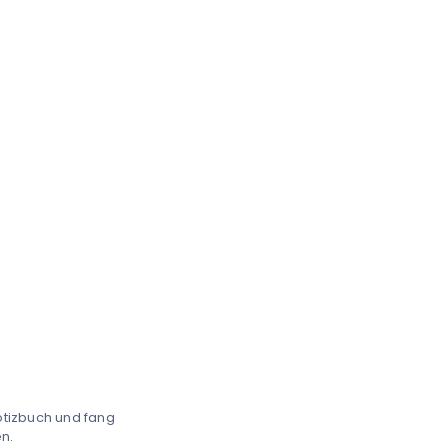
otizbuch und fang
n.