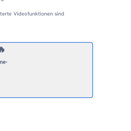
iterte Videofunktionen sind
🔥
ine-