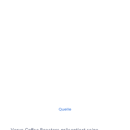
Quelle
Verve Coffee Roasters präsentiert seine