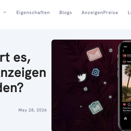
Eigenschaften
Blogs
AnzeigenPreise
L
t es,
Anzeigen
den?
May 28, 2026